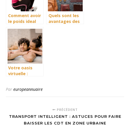
Comment avoir
Quels sont les
le poids ideal
avantages des
pour etre belle ?
accessoires de
mode en cuir ?
Votre oasis
virtuelle :
plongee dans
l’univers des
Par
europeannuaire
blogs beaute
PRÉCÉDENT
TRANSPORT INTELLIGENT : ASTUCES POUR FAIRE
BAISSER LES CDT EN ZONE URBAINE