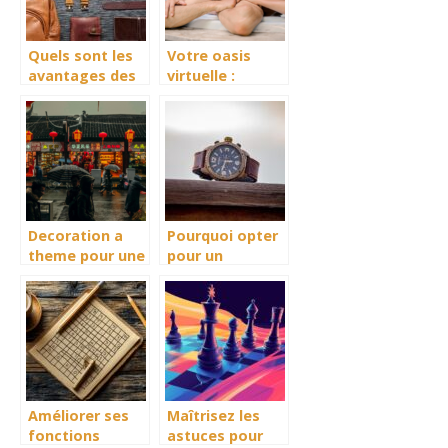
Quels sont les
Votre oasis
avantages des
virtuelle :
accessoires de
plongee dans
mode en cuir ?
l’univers des
blogs beaute
Decoration a
Pourquoi opter
theme pour une
pour un
atmosphere
bracelet de
festive du
montre original
nouvel an
et
chinois
interchangeable
?
Améliorer ses
Maîtrisez les
fonctions
astuces pour