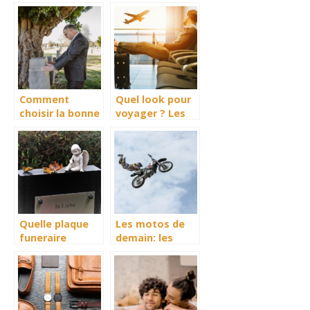
de sa beauté et
photographie
de bien-être
lifestyle
Comment
Quel look pour
choisir la bonne
voyager ? Les
pierre tombale
essentiels pour
?
un trip-style
masculin reussi
!
Quelle plaque
Les motos de
funeraire
demain: les
choisir pour
motos
sublimer le
ecologiques!
dernier
hommage a un
etre cher ?