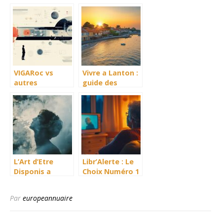
cognitives :
exceller dans la
Posez-nous
prise en
toutes vos
passant en
questions sur la
lisant le
pratique du
langage
Sudoku
corporel
VIGARoc vs
Vivre a Lanton :
autres
guide des
traitements :
associations
Guide complet
sportives et de
des alternatives
loisirs
pour la
dysfonction
erectile
L’Art d’Etre
Libr’Alerte : Le
Disponis a
Choix Numéro 1
l’Heure des
en
Notifications :
Téléassistance
Par
europeannuaire
Guide Pratique
pour Seniors en
2026 ?
Comparatif