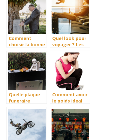
personnes en
lifestyle
manque de
confiance
Comment
Quel look pour
choisir la bonne
voyager ? Les
pierre tombale
essentiels pour
?
un trip-style
masculin reussi
!
Quelle plaque
Comment avoir
funeraire
le poids ideal
choisir pour
pour etre belle ?
sublimer le
dernier
hommage a un
etre cher ?