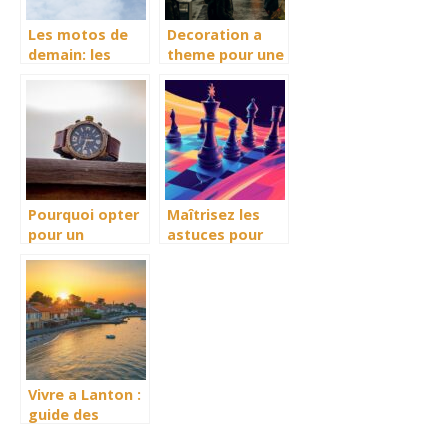
Les motos de
Decoration a
demain: les
theme pour une
motos
atmosphere
ecologiques!
festive du
nouvel an
chinois
Pourquoi opter
Maîtrisez les
pour un
astuces pour
bracelet de
exceller dans la
montre original
prise en
et
passant en
interchangeable
lisant le
?
langage
corporel
Vivre a Lanton :
guide des
associations