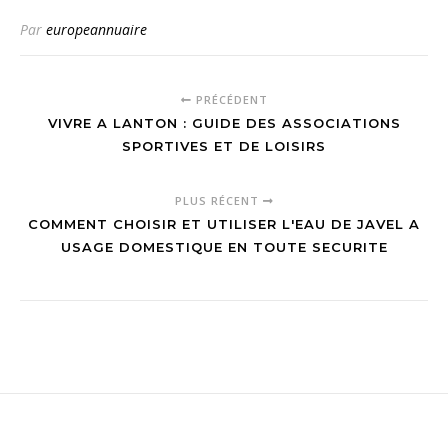
introspection et
LinkedIn :
Par
europeannuaire
trouver sa
strategies et
mission de vie
conseils
pratiques
PRÉCÉDENT
VIVRE A LANTON : GUIDE DES ASSOCIATIONS
SPORTIVES ET DE LOISIRS
PLUS RÉCENT
COMMENT CHOISIR ET UTILISER L'EAU DE JAVEL A
USAGE DOMESTIQUE EN TOUTE SECURITE