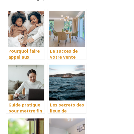
Pourquoi faire
Le succes de
appel aux
votre vente
services d’un
immobiliere
genealogiste
grace a une
agence et une
estimation
precise
Guide pratique
Les secrets des
pour mettre fin
lieux de
a votre forfait
tournage de la
mobile SFR
serie Outer
Banks sur