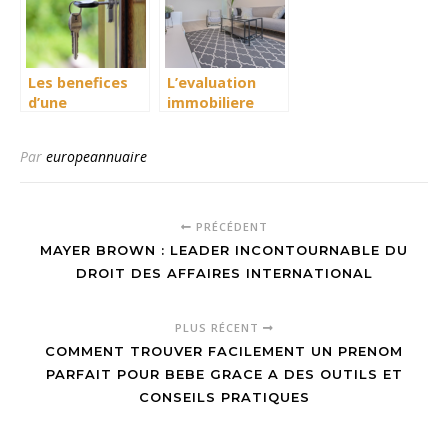
Netflix
Les benefices
L’evaluation
d’une
immobiliere
evaluation
demystifiee :
professionnelle
Comprendre les
Par
europeannuaire
pour valoriser
methodes et les
votre bien
facteurs cles
immobilier
PRÉCÉDENT
MAYER BROWN : LEADER INCONTOURNABLE DU
DROIT DES AFFAIRES INTERNATIONAL
PLUS RÉCENT
COMMENT TROUVER FACILEMENT UN PRENOM
PARFAIT POUR BEBE GRACE A DES OUTILS ET
CONSEILS PRATIQUES