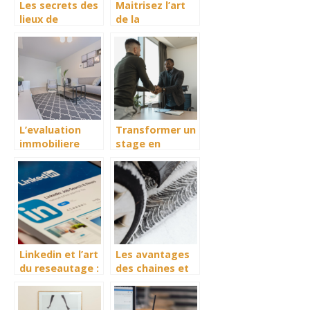
Les secrets des
Maitrisez l’art
lieux de
de la
tournage de la
prospection sur
serie Outer
LinkedIn :
Banks sur
strategies et
Netflix
conseils
pratiques
L’evaluation
Transformer un
immobiliere
stage en
demystifiee :
entreprise en
Comprendre les
une opportunite
methodes et les
unique
facteurs cles
Linkedin et l’art
Les avantages
du reseautage :
des chaines et
creez des
chaussettes
connexions qui
pour la neige :
comptent
une solution