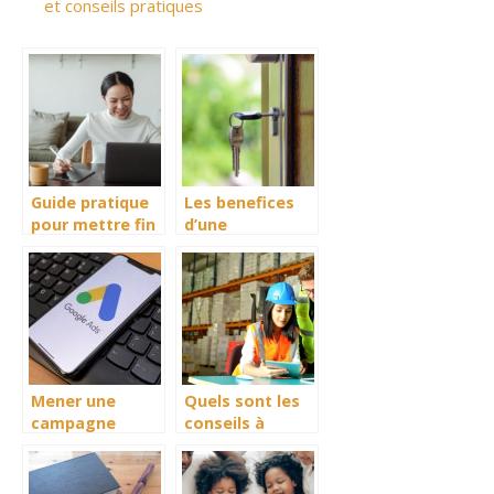
et conseils pratiques
Guide pratique
Les benefices
pour mettre fin
d’une
a votre forfait
evaluation
mobile SFR
professionnelle
pour valoriser
votre bien
immobilier
Mener une
Quels sont les
campagne
conseils à
publicitaire pour
connaître pour
votre marque,
envoyer ses
avec une
marchandises