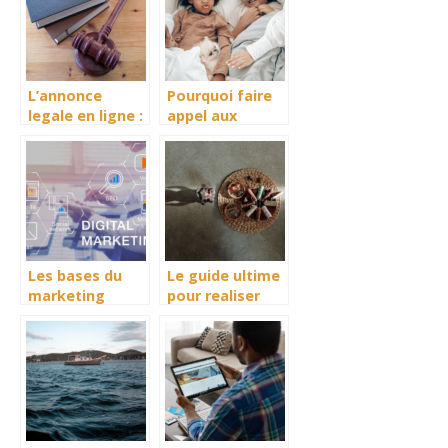
agence de
dans le meilleur
publicité
état ?
L’annonce
Pourquoi faire
legale en ligne :
appel aux
le moyen le plus
services d’un
pratique
genealogiste
Les bases du
Le guide ultime
marketing
pour realiser
numerique :
une
optimiser votre
introspection et
presence en
trouver sa
ligne
mission de vie