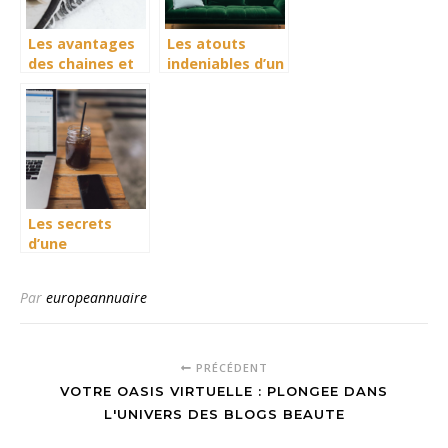
Les avantages
Les atouts
des chaines et
indeniables d’un
chaussettes
architecte
pour la neige :
d’interieur
une solution
indispensable
en hiver
Les secrets
d’une
prospection
rapide et
Par
europeannuaire
efficiente en 5
etapes
PRÉCÉDENT
VOTRE OASIS VIRTUELLE : PLONGEE DANS
L'UNIVERS DES BLOGS BEAUTE