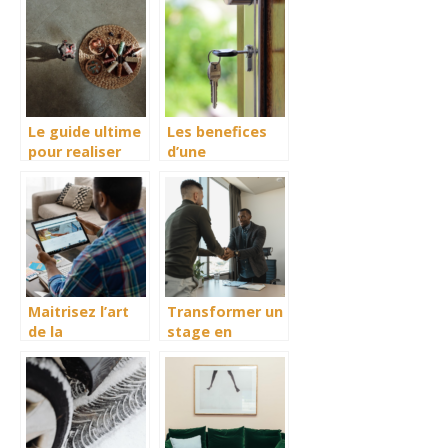
grace a une
mobile SFR
agence et une
estimation
precise
Le guide ultime
Les benefices
pour realiser
d’une
une
evaluation
introspection et
professionnelle
trouver sa
pour valoriser
mission de vie
votre bien
immobilier
Maitrisez l’art
Transformer un
de la
stage en
prospection sur
entreprise en
LinkedIn :
une opportunite
strategies et
unique
conseils
pratiques