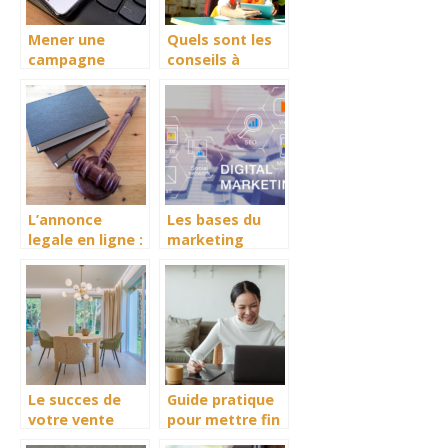
Mener une
Quels sont les
campagne
conseils à
publicitaire pour
connaître pour
votre marque,
envoyer ses
avec une
marchandises
agence de
dans le meilleur
publicité
état ?
L’annonce
Les bases du
legale en ligne :
marketing
le moyen le plus
numerique :
pratique
optimiser votre
presence en
ligne
Le succes de
Guide pratique
votre vente
pour mettre fin
immobiliere
a votre forfait